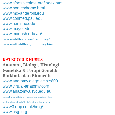
www.sfhosp.chime.org/index.htm
www.hon.ch/home.html
www.mcvanderbilt.edu
www.collmed.psu.edu
www.hamline.edu
www.mayo.edu
www.monash.edu.au/
www.med-library.com/medlibrary/
www.medical-library.org/library.htm
KATEGORI KHUSUS
Anatomi, Biologi, Histologi
Genetika & Terapi Genetik
Biokimia dan Biomedis
www.anatomy.otago.ac.nz:800
www.virtual-anatomy.com
www.anatomy.usvd.edu.au
rpisun1.mda.uth.tmc.edu/mmlearn/anatomy.htm
med.und.nodak.edu/depts/anatomy/home.htm
www3.oup.co.uk/hmg/
www.asgt.org