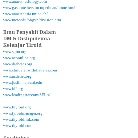
www.anaesthesiology.com
www.gasbone.herston.uq.edu.au/home.html
www.anaesthesia.unibe.ch/
www.mcw.edu/obgyn/division.htm
Ilmu Penyakit Dalam
DM & Dislipidemia
Kelenjar Tiroid
www.sgim.org
www.acponline.org
www.diabetes.org
www.childerenwithdiabetes.com
www.aadenet.org
www.joslin.harvard.edu
www.idf.org
www.leadingstar.com/SELA/
www.thyroid.org
www.tyroidmanager.org
www.thyroidlink.com
www.thyroid.com
Kardiologi