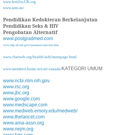
www.fertilityUK.org
www.asm.au/
Pendidikan Kedokteran Berkelanjutan
Pendidikan Seks & HIV
Pengobatan Alternatif
www.postgradmed.com
www.odp.od.nih.gov/consensus/cme/cme.htm
www.charweb.org/health/aids/mainpage.html
KATEGORI UMUM
www.members.home.net/atl-canada/
www.ncbi.nlm.nih.gov
www.rsc.org
www.jbc.org
www.google.com
www.medscape.com
www.medweb.emory.edu/medweb/
www.thelancet.com
www.ama-assn.org
www.nejm.org
www.bmj.com