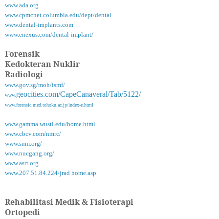
www.ada.org
www.cpmcnet.columbia.edu/dept/dental
www.dental-implants.com
www.enexus.com/dental-implant/
Forensik
Kedokteran Nuklir
Radiologi
www.gov.sg/moh/ismf/
geocities.com/CapeCanaveral/Tab/5122/
www.
www.forensic.med.tohoku.ac.jp/index-e.html
www.gamma.wustl.edu/home.html
www.cbcv.com/nmrc/
www.snm.org/
www.nucgang.org/
www.asrt.org
www.207.51.84.224/jrad home.asp
Rehabilitasi Medik & Fisioterapi
Ortopedi