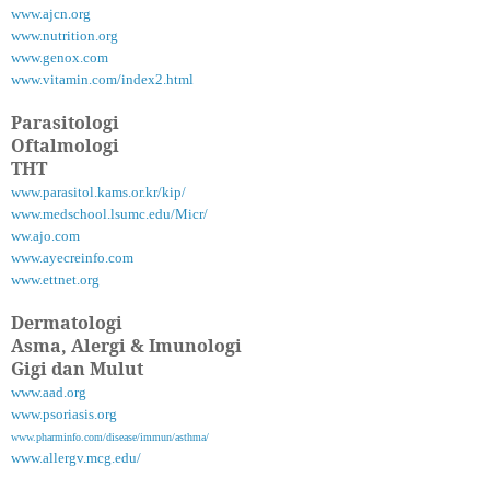
www.ajcn.org
www.nutrition.org
www.genox.com
www.vitamin.com/index2.html
Parasitologi
Oftalmologi
THT
www.parasitol.kams.or.kr/kip/
www.medschool.lsumc.edu/Micr/
ww.ajo.com
www.ayecreinfo.com
www.ettnet.org
Dermatologi
Asma, Alergi & Imunologi
Gigi dan Mulut
www.aad.org
www.psoriasis.org
www.pharminfo.com/disease/immun/asthma/
www.allergv.mcg.edu/