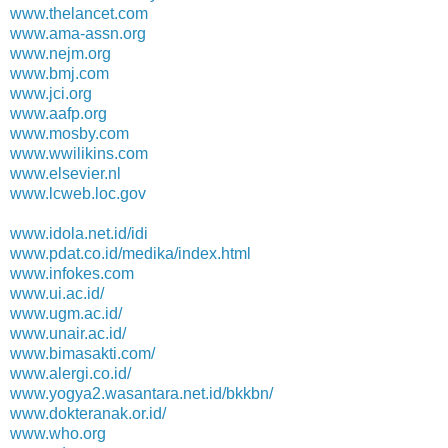
www.thelancet.com
www.ama-assn.org
www.nejm.org
www.bmj.com
www.jci.org
www.aafp.org
www.mosby.com
www.wwilikins.com
www.elsevier.nl
www.lcweb.loc.gov
www.idola.net.id/idi
www.pdat.co.id/medika/index.html
www.infokes.com
www.ui.ac.id/
www.ugm.ac.id/
www.unair.ac.id/
www.bimasakti.com/
www.alergi.co.id/
www.yogya2.wasantara.net.id/bkkbn/
www.dokteranak.or.id/
www.who.org