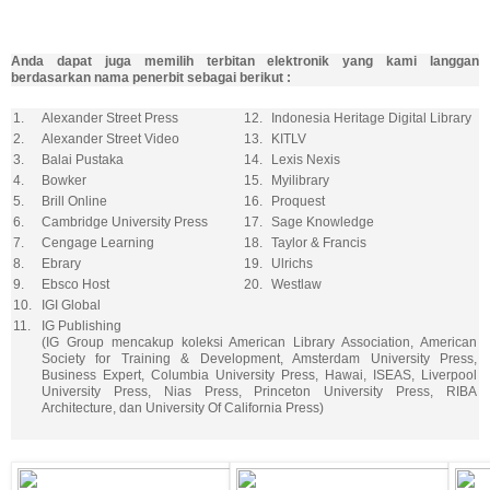
Anda dapat juga memilih terbitan elektronik yang kami langgan
berdasarkan nama penerbit sebagai berikut :
1.
Alexander Street Press
12.
Indonesia Heritage Digital Library
2.
Alexander Street Video
13.
KITLV
3.
Balai Pustaka
14.
Lexis Nexis
4.
Bowker
15.
Myilibrary
5.
Brill Online
16.
Proquest
6.
Cambridge University Press
17.
Sage Knowledge
7.
Cengage Learning
18.
Taylor & Francis
8.
Ebrary
19.
Ulrichs
9.
Ebsco Host
20.
Westlaw
10.
IGI Global
11.
IG Publishing
(IG Group mencakup koleksi American Library Association, American
Society for Training & Development, Amsterdam University Press,
Business Expert, Columbia University Press, Hawai, ISEAS, Liverpool
University Press, Nias Press, Princeton University Press, RIBA
Architecture, dan University Of California Press)