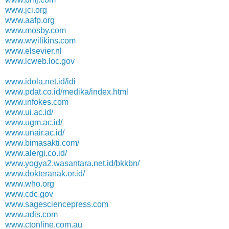
www.jci.org
www.aafp.org
www.mosby.com
www.wwilikins.com
www.elsevier.nl
www.lcweb.loc.gov
www.idola.net.id/idi
www.pdat.co.id/medika/index.html
www.infokes.com
www.ui.ac.id/
www.ugm.ac.id/
www.unair.ac.id/
www.bimasakti.com/
www.alergi.co.id/
www.yogya2.wasantara.net.id/bkkbn/
www.dokteranak.or.id/
www.who.org
www.cdc.gov
www.sagesciencepress.com
www.adis.com
www.ctonline.com.au