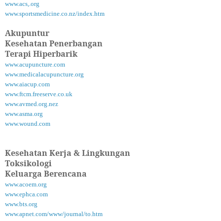
www.acs,.org
www.sportsmedicine.co.nz/index.htm
Akupuntur
Kesehatan Penerbangan
Terapi Hiperbarik
www.acupuncture.com
www.medicalacupuncture.org
www.aiacup.com
www.ftcm.freeserve.co.uk
www.avmed.org.nez
www.asma.org
www.wound.com
Kesehatan Kerja & Lingkungan
Toksikologi
Keluarga Berencana
www.acoem.org
www.ephca.com
www.bts.org
www.apnet.com/www/journal/to.htm