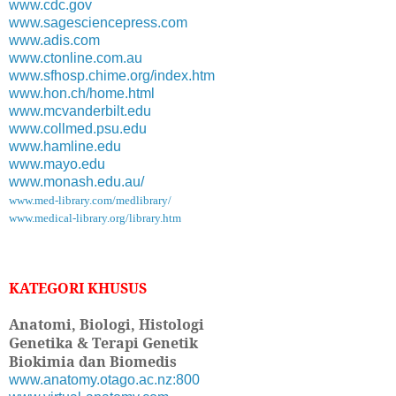
www.cdc.gov
www.sagesciencepress.com
www.adis.com
www.ctonline.com.au
www.sfhosp.chime.org/index.htm
www.hon.ch/home.html
www.mcvanderbilt.edu
www.collmed.psu.edu
www.hamline.edu
www.mayo.edu
www.monash.edu.au/
www.med-library.com/medlibrary/
www.medical-library.org/library.htm
KATEGORI KHUSUS
Anatomi, Biologi, Histologi
Genetika & Terapi Genetik
Biokimia dan Biomedis
www.anatomy.otago.ac.nz:800