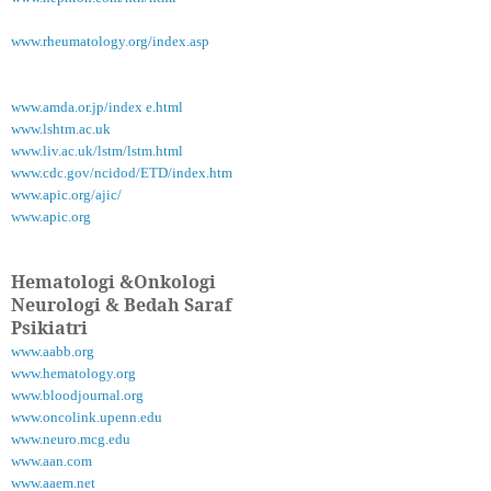
www.rheumatology.org/index.asp
www.amda.or.jp/index e.html
www.lshtm.ac.uk
www.liv.ac.uk/lstm/lstm.html
www.cdc.gov/ncidod/ETD/index.htm
www.apic.org/ajic/
www.apic.org
Hematologi &Onkologi
Neurologi & Bedah Saraf
Psikiatri
www.aabb.org
www.hematology.org
www.bloodjournal.org
www.oncolink.upenn.edu
www.neuro.mcg.edu
www.aan.com
www.aaem.net