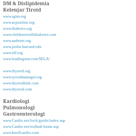
DM & Dislipidemia
Kelenjar Tiroid
www.sgim.org
www.acponline.org
www.diabetes.org
www.childerenwithdiabetes.com
www.aadenet.org
www.joslin.harvard.edu
www.idf.org
www.leadingstar.com/SELA/
www.thyroid.org
www.tyroidmanager.org
www.thyroidlink.com
www.thyroid.com
Kardiologi
Pulmonologi
Gastroenterologi
www.Cardio.net/lock/guide/index.asp
www.Cardio.net/noflash home.asp
www.knollcardio.com