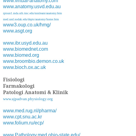
www.virtual-anatomy.com
www.anatomy.usvd.edu.au
rpisun1.mda.uth.tmc.edu/mmlearn/anatomy.htm
med.und.nodak.edu/depts/anatomy/home.htm
www3.oup.co.uk/hmg/
www.asgt.org
www.ibr.usyd.edu.au
www.biomednet.com
www.biomed.org
www.broombio.demon.co.uk
www.bioch.ox.ac.uk
Fisiologi
Farmakologi
Patologi Anatomi & Klinik
www.ajpadvan.physiology.org
www.med.rug.nl/pharma/
www.cpt.snu.ac.kr
www.folium.ru/ecp/
www.Pathology.med.ohio-state.edu/