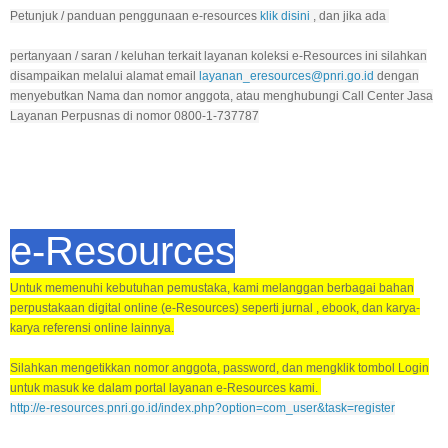
Petunjuk / panduan penggunaan e-resources
klik disini
, dan jika ada
pertanyaan / saran / keluhan terkait layanan koleksi e-Resources ini silahkan
disampaikan melalui alamat email
layanan_eresources@pnri.go.id
dengan
menyebutkan Nama dan nomor anggota, atau menghubungi Call Center Jasa
Layanan Perpusnas di nomor
0800-1-737787
e-Resources
Untuk memenuhi kebutuhan pemustaka, kami melanggan berbagai bahan
perpustakaan digital online (e-Resources) seperti jurnal , ebook, dan karya-
karya referensi online lainnya.
Silahkan mengetikkan nomor anggota, password, dan mengklik tombol Login
untuk masuk ke dalam portal layanan e-Resources kami.
http://e-resources.pnri.go.id/index.php?option=com_user&task=register