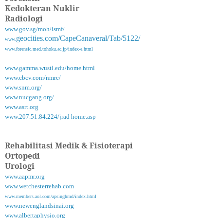
Kedokteran Nuklir
Radiologi
www.gov.sg/moh/ismf/
geocities.com/CapeCanaveral/Tab/5122/
www.
www.forensic.med.tohoku.ac.jp/index-e.html
www.gamma.wustl.edu/home.html
www.cbcv.com/nmrc/
www.snm.org/
www.nucgang.org/
www.asrt.org
www.207.51.84.224/jrad home.asp
Rehabilitasi Medik & Fisioterapi
Ortopedi
Urologi
www.aapmr.org
www.wetchesterrehab.com
www.members.aol.com/apsinghmd/index.html
www.newenglandsinai.org
www.albertaphysio.org