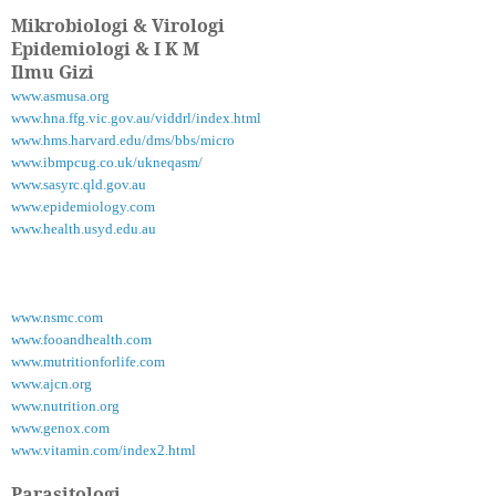
Mikrobiologi & Virologi
Epidemiologi & I K M
Ilmu Gizi
www.asmusa.org
www.hna.ffg.vic.gov.au/viddrl/index.html
www.hms.harvard.edu/dms/bbs/micro
www.ibmpcug.co.uk/ukneqasm/
www.sasyrc.qld.gov.au
www.epidemiology.com
www.health.usyd.edu.au
www.nsmc.com
www.fooandhealth.com
www.mutritionforlife.com
www.ajcn.org
www.nutrition.org
www.genox.com
www.vitamin.com/index2.html
Parasitologi