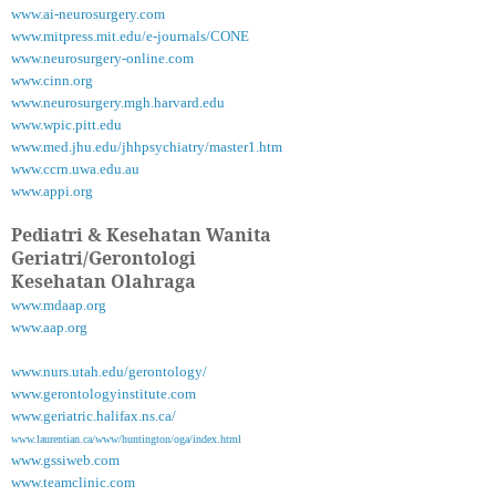
www.ai-neurosurgery.com
www.mitpress.mit.edu/e-journals/CONE
www.neurosurgery-online.com
www.cinn.org
www.neurosurgery.mgh.harvard.edu
www.wpic.pitt.edu
www.med.jhu.edu/jhhpsychiatry/master1.htm
www.ccrn.uwa.edu.au
www.appi.org
Pediatri & Kesehatan Wanita
Geriatri/Gerontologi
Kesehatan Olahraga
www.mdaap.org
www.aap.org
www.nurs.utah.edu/gerontology/
www.gerontologyinstitute.com
www.geriatric.halifax.ns.ca/
www.laurentian.ca/www/huntington/oga/index.html
www.gssiweb.com
www.teamclinic.com