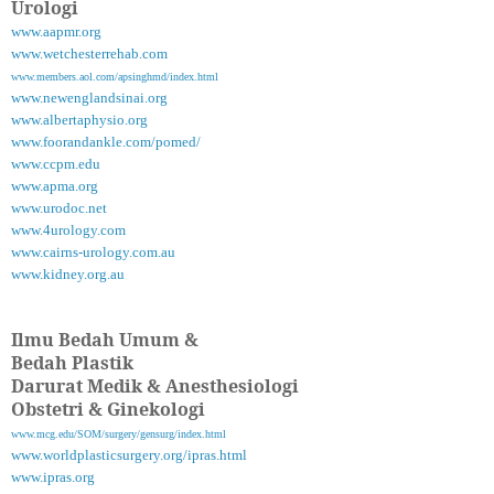
Urologi
www.aapmr.org
www.wetchesterrehab.com
www.members.aol.com/apsinghmd/index.html
www.newenglandsinai.org
www.albertaphysio.org
www.foorandankle.com/pomed/
www.ccpm.edu
www.apma.org
www.urodoc.net
www.4urology.com
www.cairns-urology.com.au
www.kidney.org.au
Ilmu Bedah Umum &
Bedah Plastik
Darurat Medik & Anesthesiologi
Obstetri & Ginekologi
www.mcg.edu/SOM/surgery/gensurg/index.html
www.worldplasticsurgery.org/ipras.html
www.ipras.org