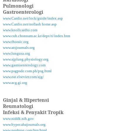
Pulmonologi
Gastroenterologi
www.Cardio.net/lock/guide/index.asp
www.Cardio.net/noflash home.asp
www.knollcardio.com
www.cuh.chonnam.ac.kr/dept/ri/index.htm
www.thoraic.org
www.atsjournals.org
www.lungusa.org
www.ajplung.physiology.org
www.gastroenterology.com
www.psgpsde.com.ph/psg.html
www.eat.elsevier.com/ajg/
www.acg.gi.org
Ginjal & Hipertensi
Reumatologi
Infeksi & Penyakit Tropik
www.niddk.nih.gov
www.hyper.ahajournals.org
www.nephron.com/htn/html