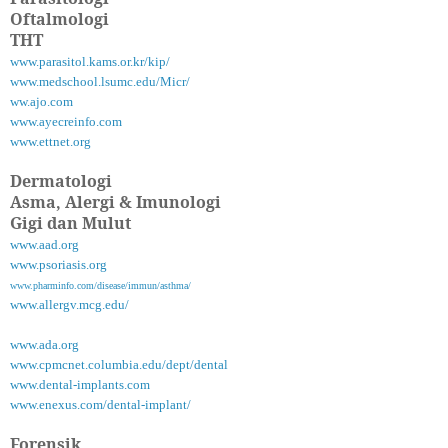
Oftalmologi
THT
www.parasitol.kams.or.kr/kip/
www.medschool.lsumc.edu/Micr/
ww.ajo.com
www.ayecreinfo.com
www.ettnet.org
Dermatologi
Asma, Alergi & Imunologi
Gigi dan Mulut
www.aad.org
www.psoriasis.org
www.pharminfo.com/disease/immun/asthma/
www.allergv.mcg.edu/
www.ada.org
www.cpmcnet.columbia.edu/dept/dental
www.dental-implants.com
www.enexus.com/dental-implant/
Forensik