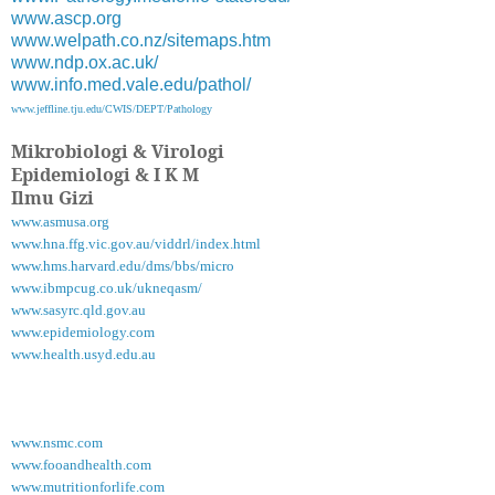
www.ascp.org
www.welpath.co.nz/sitemaps.htm
www.ndp.ox.ac.uk/
www.info.med.vale.edu/pathol/
www.jeffline.tju.edu/CWIS/DEPT/Pathology
Mikrobiologi & Virologi
Epidemiologi & I K M
Ilmu Gizi
www.asmusa.org
www.hna.ffg.vic.gov.au/viddrl/index.html
www.hms.harvard.edu/dms/bbs/micro
www.ibmpcug.co.uk/ukneqasm/
www.sasyrc.qld.gov.au
www.epidemiology.com
www.health.usyd.edu.au
www.nsmc.com
www.fooandhealth.com
www.mutritionforlife.com