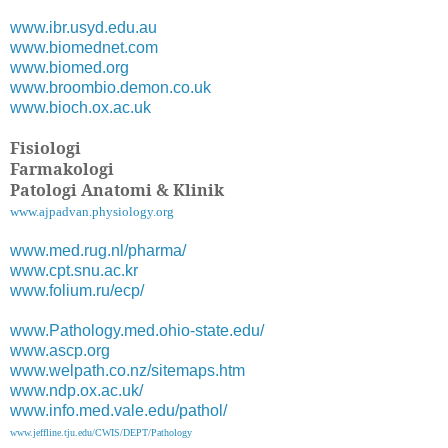
www.ibr.usyd.edu.au
www.biomednet.com
www.biomed.org
www.broombio.demon.co.uk
www.bioch.ox.ac.uk
Fisiologi
Farmakologi
Patologi Anatomi & Klinik
www.ajpadvan.physiology.org
www.med.rug.nl/pharma/
www.cpt.snu.ac.kr
www.folium.ru/ecp/
www.Pathology.med.ohio-state.edu/
www.ascp.org
www.welpath.co.nz/sitemaps.htm
www.ndp.ox.ac.uk/
www.info.med.vale.edu/pathol/
www.jeffline.tju.edu/CWIS/DEPT/Pathology