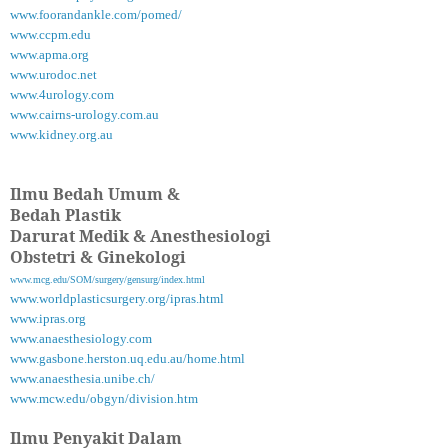
www.foorandankle.com/pomed/
www.ccpm.edu
www.apma.org
www.urodoc.net
www.4urology.com
www.cairns-urology.com.au
www.kidney.org.au
Ilmu Bedah Umum &
Bedah Plastik
Darurat Medik & Anesthesiologi
Obstetri & Ginekologi
www.mcg.edu/SOM/surgery/gensurg/index.html
www.worldplasticsurgery.org/ipras.html
www.ipras.org
www.anaesthesiology.com
www.gasbone.herston.uq.edu.au/home.html
www.anaesthesia.unibe.ch/
www.mcw.edu/obgyn/division.htm
Ilmu Penyakit Dalam