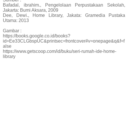
Bafadal, ibrahim., Pengelolaan Perpustakaan Sekolah,
Jakarta: Bumi Aksara, 2009
Dee, Dewi., Home Library, Jakata: Gramedia Pustaka
Utama: 2013
Gambar :
https://books.google.co.id/books?
id=Ee33CLGbspUC&printsec=frontcover#v=onepage&q&f=f
alse
https://www.getscoop.com/id/buku/seri-rumah-ide-home-
library