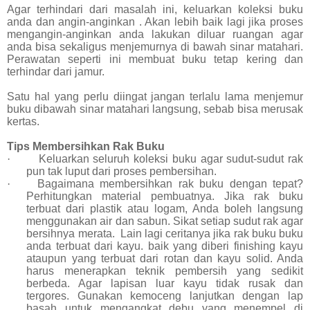
Agar terhindari dari masalah ini, keluarkan koleksi buku
anda dan angin-anginkan . Akan lebih baik lagi jika proses
mengangin-anginkan anda lakukan diluar ruangan agar
anda bisa sekaligus menjemurnya di bawah sinar matahari.
Perawatan seperti ini membuat buku tetap kering dan
terhindar dari jamur.
Satu hal yang perlu diingat jangan terlalu lama menjemur
buku dibawah sinar matahari langsung, sebab bisa merusak
kertas.
Tips Membersihkan Rak Buku
·
Keluarkan seluruh koleksi buku agar sudut-sudut rak
pun tak luput dari proses pembersihan.
·
Bagaimana membersihkan rak buku dengan tepat?
Perhitungkan material pembuatnya. Jika rak buku
terbuat dari plastik atau logam, Anda boleh langsung
menggunakan air dan sabun. Sikat setiap sudut rak agar
bersihnya merata. Lain lagi ceritanya jika rak buku buku
anda terbuat dari kayu. baik yang diberi finishing kayu
ataupun yang terbuat dari rotan dan kayu solid. Anda
harus menerapkan teknik pembersih yang sedikit
berbeda. Agar lapisan luar kayu tidak rusak dan
tergores. Gunakan kemoceng lanjutkan dengan lap
basah untuk mengangkat debu yang menempel di