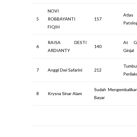
NOVI
Atla
5
ROBBAYANTI
157
Patolo
FIQIH
RAISA DESTI
At Gl
6
140
ARDIANTY
Ginjal
Tumb
7
Anggi Dwi Safarini
212
Perila
Sudah Mengembalikan
8
Krysna Sinar Alam
Bayar